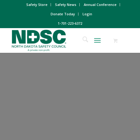
Safety Store
Safety News
Annual Conference
Donate Today
Login
1-701-223-6372