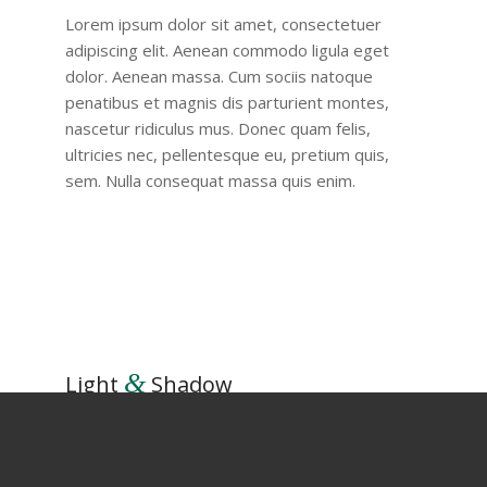
Lorem ipsum dolor sit amet, consectetuer
adipiscing elit. Aenean commodo ligula eget
dolor. Aenean massa. Cum sociis natoque
penatibus et magnis dis parturient montes,
nascetur ridiculus mus. Donec quam felis,
ultricies nec, pellentesque eu, pretium quis,
sem. Nulla consequat massa quis enim.
&
Light
Shadow
Donec quam felis, ultricies nec, pellentesque
eu, pretium quis, sem. Nulla consequat massa